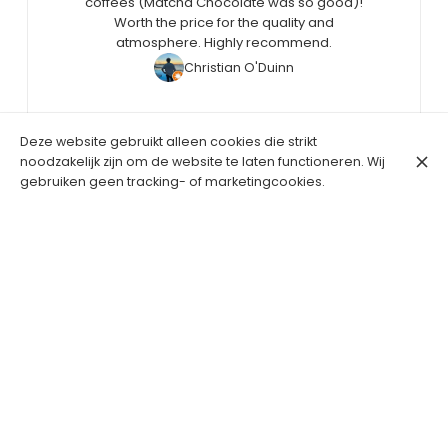
coffees (Matcha Chocolate was so good)!
Worth the price for the quality and
atmosphere. Highly recommend.
Christian O'Duinn
Deze website gebruikt alleen cookies die strikt
noodzakelijk zijn om de website te laten functioneren. Wij
gebruiken geen tracking- of marketingcookies.
Charleroise Steenweg 179, 1060 Sint-Gillis
Openingstijden